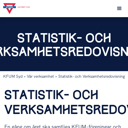
STATISTIK- OCH
RKSAMHETSREDOVISN
KFUM Syd
» Vår verksamhet » Statistik- och Verksamhetsredovisning
STATISTIK- OCH
VERKSAMHETSREDOV
En gång om året ska samtliga KFUM-föreningar och