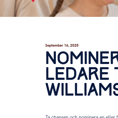
September 16, 2025
NOMINER
LEDARE 
WILLIAM
Ta chansen och nominera en eller fl