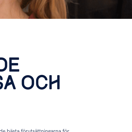
DE
SA OCH
 de bästa förutsättningarna för