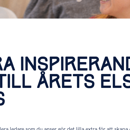
A INSPIRERAN
TILL ÅRETS EL
S
era ledare som du anser gör det lilla extra för att skapa